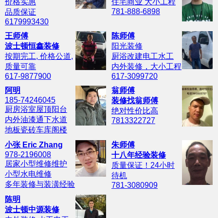
价格实惠
住宅商业 大小工程
781-888-6898
品质保证
6179993430
王师傅
陈师傅
波士顿恒鑫装修
阳光装修
按期完工, 价格公道,
厨浴改建电工水工
质量可靠
内外装修，大小工程
617-9877900
617-3099720
阿明
翁师傅
185-74246045
装修找翁师傅
厨房浴室屋顶阳台
绝对性价比高
内外油漆通下水道
7813322727
地板瓷砖车库阁楼
小张 Eric Zhang
朱师傅
978-2196008
十八年经验装修
居家小型维修维护
质量保证！24小时
小型水电维修
待机
多年装修与装潢经验
781-3080909
陈明
波士顿中源装修