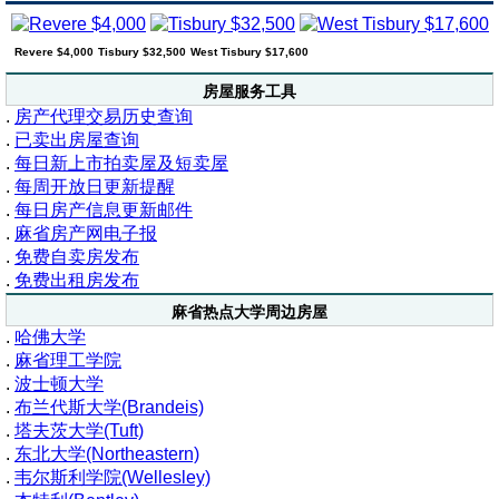
Revere $4,000
Tisbury $32,500
West Tisbury $17,600
房屋服务工具
.
房产代理交易历史查询
.
已卖出房屋查询
.
每日新上市拍卖屋及短卖屋
.
每周开放日更新提醒
.
每日房产信息更新邮件
.
麻省房产网电子报
.
免费自卖房发布
.
免费出租房发布
麻省热点大学周边房屋
.
哈佛大学
.
麻省理工学院
.
波士顿大学
.
布兰代斯大学(Brandeis)
.
塔夫茨大学(Tuft)
.
东北大学(Northeastern)
.
韦尔斯利学院(Wellesley)