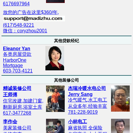
6176697964
放您的广告在这里$360/年,
(617)548-9221
微信：coryzhou2001
其他贷款经纪
Eleanor Yan
各类房屋贷款
HarborOne
Mortgage
603-703-4121
其他装修公司
精诚装修公司
杰瑞冷暖水电公司
Jerry Sang
王师傅
冷气暖气,水工电工
住宅改建,加建门窗,
从业多年,经验丰富
翻新厨房,浴室土库
781-228-9019
617-3477268
李作会
小林电工
美家装修公司
麻省执照 全保险