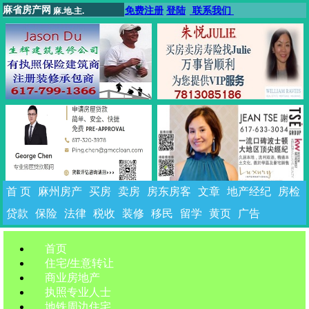
麻省房产网
免费注册
登陆
联系我们
麻.地.主.
首 页
麻州房产
买房
卖房
房东房客
文章
地产经纪
房检
贷款
保险
法律
税收
装修
移民
留学
黄页
广告
首页
住宅/生意转让
商业房地产
执照专业人士
地铁周边住宅