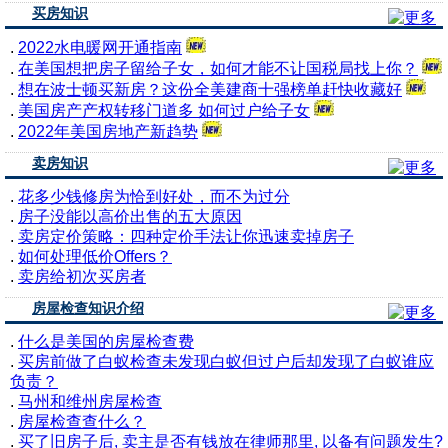
买房知识
.
2022水电暖网开通指南
.
在美国想把房子留给子女，如何才能不让国税局找上你？
.
想在波士顿买新房？这份全美建商十强榜单赶快收藏好
.
美国房产产权转移门道多 如何过户给子女
.
2022年美国房地产新趋势
卖房知识
.
花多少钱修房为恰到好处，而不为过分
.
房子没能以高价出售的五大原因
.
卖房定价策略：四种定价手法让你迅速卖掉房子
.
如何处理低价Offers？
.
卖房给初次买房者
房屋检查知识介绍
.
什么是美国的房屋检查费
.
买房前做了白蚁检查未发现白蚁但过户后却发现了白蚁谁应
负责？
.
马州和维州房屋检查
.
房屋检查查什么？
.
买了旧房子后, 卖主是否有钱放在律师那里, 以备有问题发生?