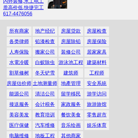
内外装修,水工电工
质高价低,快捷完工
617-4476056
所有商家
地产经纪
房屋贷款
房屋检查
各类律师
铅漆检查
房屋除铅
房屋保险
人寿保险
搬家公司
装修公司
居家家具
水電冷暖
白蚁除虫
游泳池工程
建築材料
割草修树
冬天铲雪
建筑师
工程师
房屋估价师
土地测量师
地產管理
安全系統
能源公司
清洁公司
留学移民
游学访问
接送服务
会计税务
家政服务
旅游旅馆
美容美发
教育培训
餐饮美食
零售超市
医疗保健
汽车维修
音乐绘画
娱乐体育
电脑维修
地板工程
其他商家