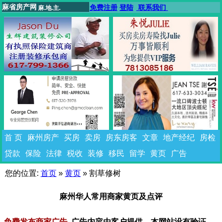
麻省房产网
免费注册
登陆
联系我们
麻.地.主.
首 页
麻州房产
买房
卖房
房东房客
文章
地产经纪
房检
贷款
保险
法律
税收
装修
移民
留学
黄页
广告
您的位置:
首页
»
黄页
»
割草修树
麻州华人常用商家黄页及点评
免费发布商家广告
广告内容由客户提供，本网站没有验证。