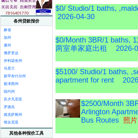
$0/ Studio/1 baths
2026-04-30
各州贷款报价
麻省
加州
$0/Month 3BR/1 baths,
康州
两室单家庭出租 2026-04
佛罗里达
伊利诺依州
马里兰
$5100/ Studio/1 baths, 
新罕布什尔州
apartment for rent 202
新泽西州
纽约州
宾夕凡尼亚
$2500/Month 3BR/
罗德岛
Arlington Apartme
德克萨斯州
Bus Routes
照片
维吉尼亚
其他各种报价工具