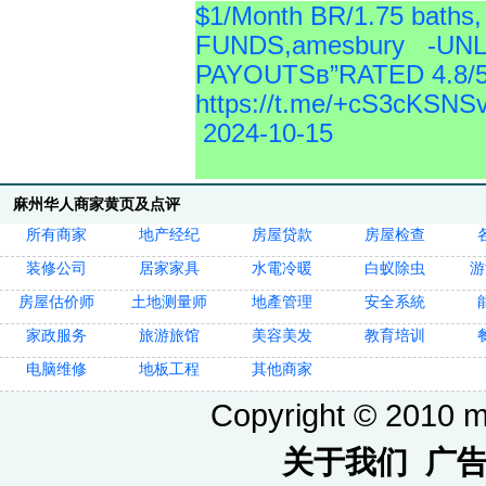
$1/Month BR/1.75 bath
FUNDS,amesbury -UNL
PAYOUTSв”RATED 4.8/5
https://t.me/+cS3cKSN
2024-10-15
麻州华人商家黄页及点评
所有商家
地产经纪
房屋贷款
房屋检查
装修公司
居家家具
水電冷暖
白蚁除虫
游
房屋估价师
土地测量师
地產管理
安全系統
家政服务
旅游旅馆
美容美发
教育培训
电脑维修
地板工程
其他商家
Copyright © 2010 ma
关于我们
广