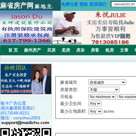
麻省房产网
免费注册
登陆
联系我们
麻.地.主.
首 页
麻州房产
买房
卖房
房东
房客
租房
文章
麻省城市:
房屋类型:
月租金
银卡广告位置
最少卫生间
感兴趣请联系我们
最少占地面积
acres
(617)548-8221
微信：coryzhou2001