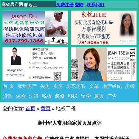
麻省房产网
免费注册
登陆
联系我们
麻.地.主.
首 页
麻州房产
买房
卖房
房东房客
文章
地产经纪
房检
贷款
保险
法律
税收
装修
移民
留学
黄页
广告
您的位置:
首页
»
黄页
»
地板工程
麻州华人常用商家黄页及点评
免费发布商家广告
广告内容由客户提供，本网站没有验证。