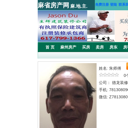
麻省房产网
免费注册
登陆
联系
麻.地.主.
首 页
麻州房产
买房
卖房
房东
房
姓名: 朱师傅
0个
公司： 德龙装
手机: 78130809
微信: Z7813080