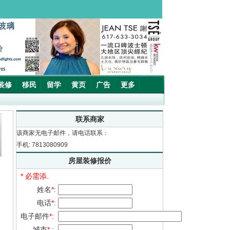
装修
移民
留学
黄页
广告
更多
联系商家
该商家无电子邮件，请电话联系：
手机: 7813080909
房屋装修报价
* 必需添.
姓名
*
:
电话
*
:
电子邮件
*
:
城市
*
: